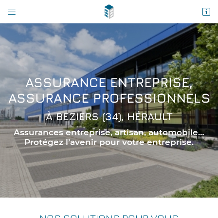


54 Avenue de Pierre Verdier
34500 Béziers
04 67 39 77 06
ASSURANCE ENTREPRISE,
ASSURANCE PROFESSIONNELS
À BEZIERS (34), HÉRAULT
Assurances entreprise, artisan, automobile…
Protégez l’avenir pour votre entreprise.
Adresse email de réception

En cochant cette case, vous consentez à recevoir nos propositions
commerciales à l'adresse email indiqué ci-dessus. Vous pouvez vous désinscrire
à tout moment en utilisant
le formulaire de désinscription
.
INSCRIPTION